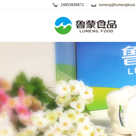
19953936671
|
lumeng@lumengfood