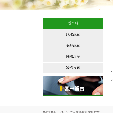
香辛料
脱水蔬菜
保鲜蔬菜
腌渍蔬菜
冷冻果蔬
上
下
鲁ICP备14017321号 技术支持
临沂东晨广告