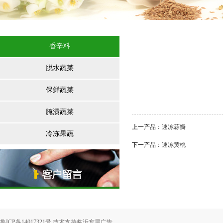
香辛料
脱水蔬菜
保鲜蔬菜
腌渍蔬菜
上一产品
：
速冻蒜瓣
冷冻果蔬
下一产品
：
速冻黄桃
鲁ICP备14017321号 技术支持
临沂东晨广告