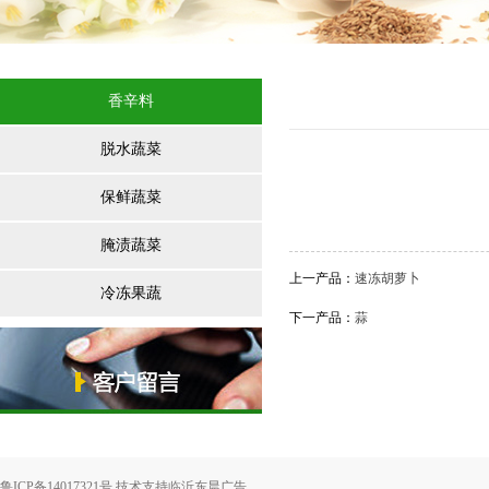
香辛料
脱水蔬菜
保鲜蔬菜
腌渍蔬菜
上一产品
：
速冻胡萝卜
冷冻果蔬
下一产品
：
蒜
鲁ICP备14017321号 技术支持
临沂东晨广告