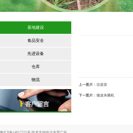
基地建设
食品安全
先进设备
仓库
物流
上一图片
：
仪器室
下一图片
：
微波杀菌机
鲁ICP备14017321号 技术支持
临沂东晨广告